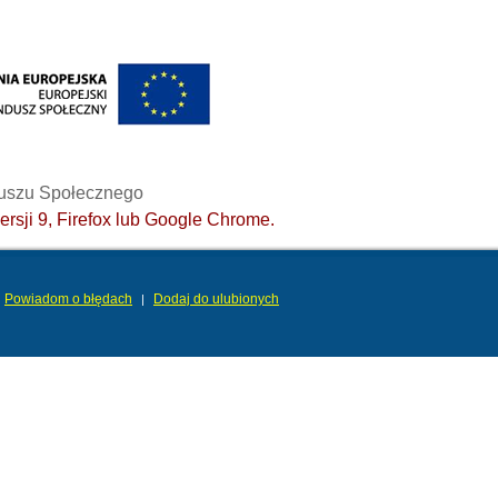
duszu Społecznego
ersji 9, Firefox lub Google Chrome.
Powiadom o błędach
Dodaj do ulubionych
|