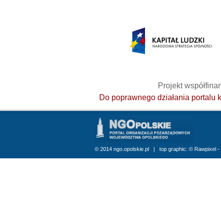
Projekt współfin
Do poprawnego działania portalu ko
© 2014 ngo.opolskie.pl | top graphic: © Rawpixel 