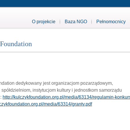
O projekcie
Baza NGO
Pełnomocnicy
 Foundation
ndation dedykowany jest organizacjom pozarządowym,
spółdzielniom, instytucjom kultury i jednostkom samorządu
i:
http://kulczykfoundation.org.pl/media/63134/regulamin-konkur
ulczykfoundation.org.pl/media/63314/granty.pdf