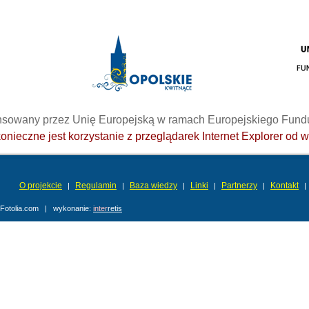
ansowany przez Unię Europejską w ramach Europejskiego Fun
nieczne jest korzystanie z przeglądarek Internet Explorer od w
O projekcie
Regulamin
Baza wiedzy
Linki
Partnerzy
Kontakt
|
|
|
|
|
|
- Fotolia.com | wykonanie:
inter
retis